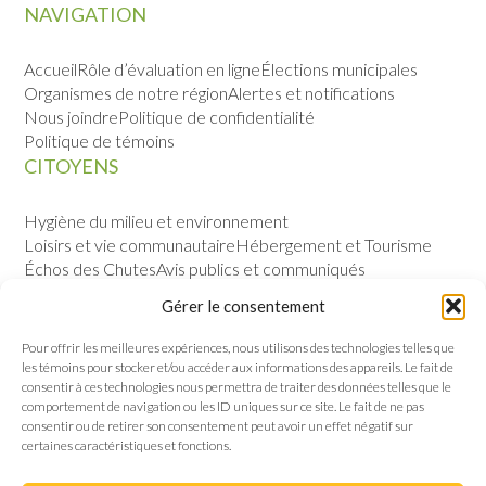
NAVIGATION
Accueil
Rôle d’évaluation en ligne
Élections municipales
Organismes de notre région
Alertes et notifications
Nous joindre
Politique de confidentialité
Politique de témoins
CITOYENS
Hygiène du milieu et environnement
Loisirs et vie communautaire
Hébergement et Tourisme
Échos des Chutes
Avis publics et communiqués
Sécurité publique
Calendrier des évènements
Gérer le consentement
VILLE
Pour offrir les meilleures expériences, nous utilisons des technologies telles que
les témoins pour stocker et/ou accéder aux informations des appareils. Le fait de
Notre histoire
Permis et règlements
consentir à ces technologies nous permettra de traiter des données telles que le
Politique de gestion contractuelle
Conseil municipal
comportement de navigation ou les ID uniques sur ce site. Le fait de ne pas
consentir ou de retirer son consentement peut avoir un effet négatif sur
certaines caractéristiques et fonctions.