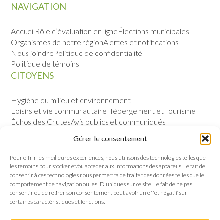
NAVIGATION
Accueil
Rôle d’évaluation en ligne
Élections municipales
Organismes de notre région
Alertes et notifications
Nous joindre
Politique de confidentialité
Politique de témoins
CITOYENS
Hygiène du milieu et environnement
Loisirs et vie communautaire
Hébergement et Tourisme
Échos des Chutes
Avis publics et communiqués
Sécurité publique
Calendrier des évènements
Gérer le consentement
VILLE
Pour offrir les meilleures expériences, nous utilisons des technologies telles que
les témoins pour stocker et/ou accéder aux informations des appareils. Le fait de
Notre histoire
Permis et règlements
consentir à ces technologies nous permettra de traiter des données telles que le
Politique de gestion contractuelle
Conseil municipal
comportement de navigation ou les ID uniques sur ce site. Le fait de ne pas
consentir ou de retirer son consentement peut avoir un effet négatif sur
certaines caractéristiques et fonctions.