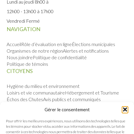
Lundi au jeudi 8h00 à
12h00 - 13h00 à 17h00
Vendredi Fermé
NAVIGATION
Accueil
Rôle d’évaluation en ligne
Élections municipales
Organismes de notre région
Alertes et notifications
Nous joindre
Politique de confidentialité
Politique de témoins
CITOYENS
Hygiène du milieu et environnement
Loisirs et vie communautaire
Hébergement et Tourisme
Échos des Chutes
Avis publics et communiqués
Sécurité publique
Calendrier des évènements
Gérer le consentement
VILLE
Pour offrir les meilleures expériences, nous utilisons des technologies telles que
les témoins pour stocker et/ou accéder aux informations des appareils. Le fait de
Notre histoire
Permis et règlements
consentir à ces technologies nous permettra de traiter des données telles que le