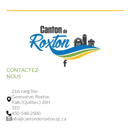
CONTACTEZ-
NOUS
216. rang Ste-
Geneviève, Roxton
Falls (Québec) J0H
1E0
450-548-2500
info@cantonderoxton.qc.ca