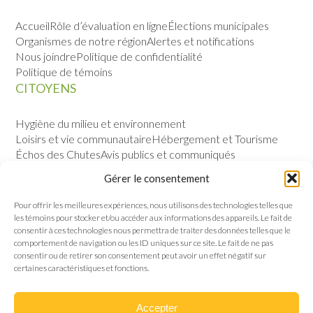
Accueil
Rôle d’évaluation en ligne
Élections municipales
Organismes de notre région
Alertes et notifications
Nous joindre
Politique de confidentialité
Politique de témoins
CITOYENS
Hygiène du milieu et environnement
Loisirs et vie communautaire
Hébergement et Tourisme
Échos des Chutes
Avis publics et communiqués
Sécurité publique
Calendrier des évènements
Gérer le consentement
VILLE
Pour offrir les meilleures expériences, nous utilisons des technologies telles que
les témoins pour stocker et/ou accéder aux informations des appareils. Le fait de
Notre histoire
Permis et règlements
consentir à ces technologies nous permettra de traiter des données telles que le
Politique de gestion contractuelle
Conseil municipal
comportement de navigation ou les ID uniques sur ce site. Le fait de ne pas
consentir ou de retirer son consentement peut avoir un effet négatif sur
certaines caractéristiques et fonctions.
Accepter