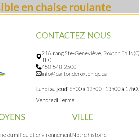
ible en chaise roulante
CONTACTEZ-NOUS
ÉLECTIONS MUNICIPALES
ORGANISMES DE NOTRE RÉGION
216. rang Ste-Geneviève, Roxton Falls 
1E0
450-548-2500
info@cantonderoxton.qc.ca
Lundi au jeudi 8h00 à 12h00 - 13h00 à 17h0
Vendredi Fermé
TOYENS
VILLE
ne du milieu et environnement
Notre histoire