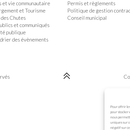
s et vie communautaire
Permis et règlements
gement et Tourisme
Politique de gestion contra
 des Chutes
Conseil municipal
publics et communiqués
ité publique
drier des évènements
ervés
Co
Pour offrir l
pour stocker 
nous permettr
uniques sur c
négatif sur ce