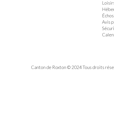
Loisir
Héber
Échos
Avis 
Sécur
Calen
Canton de Roxton © 2024 Tous droits rés