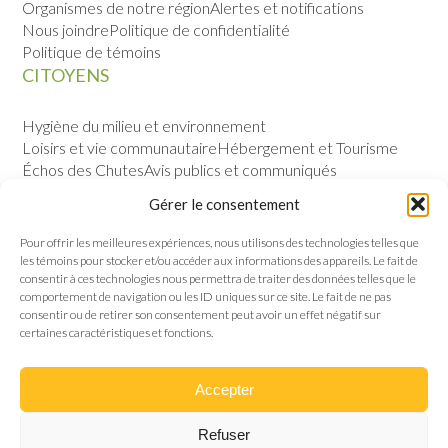
Organismes de notre région
Alertes et notifications
Nous joindre
Politique de confidentialité
Politique de témoins
CITOYENS
Hygiène du milieu et environnement
Loisirs et vie communautaire
Hébergement et Tourisme
Échos des Chutes
Avis publics et communiqués
Sécurité publique
Calendrier des évènements
Gérer le consentement
VILLE
Pour offrir les meilleures expériences, nous utilisons des technologies telles que
les témoins pour stocker et/ou accéder aux informations des appareils. Le fait de
Notre histoire
Permis et règlements
consentir à ces technologies nous permettra de traiter des données telles que le
Politique de gestion contractuelle
Conseil municipal
comportement de navigation ou les ID uniques sur ce site. Le fait de ne pas
consentir ou de retirer son consentement peut avoir un effet négatif sur
certaines caractéristiques et fonctions.
Accepter
Refuser