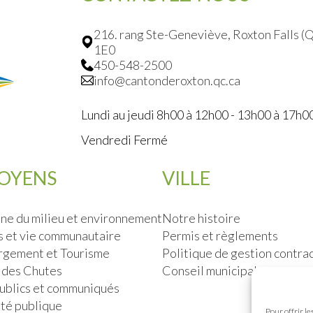
216. rang Ste-Geneviève, Roxton Falls 
1E0
450-548-2500
info@cantonderoxton.qc.ca
Lundi au jeudi 8h00 à 12h00 - 13h00 à 17h0
Vendredi Fermé
TOYENS
VILLE
ne du milieu et environnement
Notre histoire
s et vie communautaire
Permis et règlements
gement et Tourisme
Politique de gestion contra
 des Chutes
Conseil municipal
publics et communiqués
ité publique
Pour offrir l