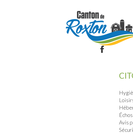
CI
Hygiè
Loisir
Héber
Échos
Avis 
Sécur