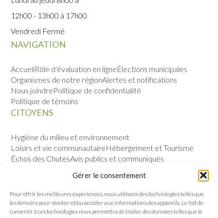
12h00 - 13h00 à 17h00
Vendredi Fermé
NAVIGATION
Accueil
Rôle d’évaluation en ligne
Élections municipales
Organismes de notre région
Alertes et notifications
Nous joindre
Politique de confidentialité
Politique de témoins
CITOYENS
Hygiène du milieu et environnement
Loisirs et vie communautaire
Hébergement et Tourisme
Échos des Chutes
Avis publics et communiqués
Sécurité publique
Calendrier des évènements
Gérer le consentement
VILLE
Pour offrir les meilleures expériences, nous utilisons des technologies telles que
les témoins pour stocker et/ou accéder aux informations des appareils. Le fait de
Notre histoire
Permis et règlements
consentir à ces technologies nous permettra de traiter des données telles que le
Politique de gestion contractuelle
Conseil municipal