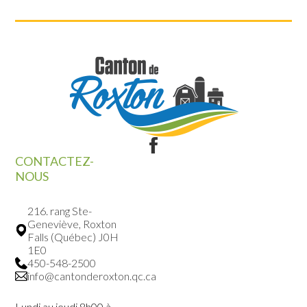
CONTACTEZ-
NOUS
216. rang Ste-
Geneviève, Roxton
Falls (Québec) J0H
1E0
450-548-2500
info@cantonderoxton.qc.ca
Lundi au jeudi 8h00 à