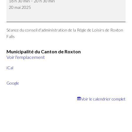
18 h 30 min
–
20 h 30 min
administration
20 mai 2025
Régie
de
Loisirs
de
Séance du conseil d'administration de la Régie de Loisirs de Roxton
Roxton
Falls
Falls
Municipalité du Canton de Roxton
Voir l'emplacement
iCal
Google
Voir le calendrier complet