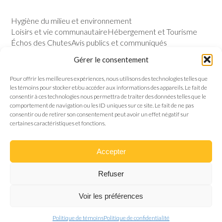
Hygiène du milieu et environnement
Loisirs et vie communautaire
Hébergement et Tourisme
Échos des Chutes
Avis publics et communiqués
Sécurité publique
Calendrier des évènements
Gérer le consentement
VILLE
Pour offrir les meilleures expériences, nous utilisons des technologies telles que
les témoins pour stocker et/ou accéder aux informations des appareils. Le fait de
Notre histoire
Permis et règlements
consentir à ces technologies nous permettra de traiter des données telles que le
Politique de gestion contractuelle
Conseil municipal
comportement de navigation ou les ID uniques sur ce site. Le fait de ne pas
consentir ou de retirer son consentement peut avoir un effet négatif sur
certaines caractéristiques et fonctions.
Accepter
Refuser
Canton de Roxton © 2024 Tous droits réservés
Voir les préférences
Conception web
Communication par l'image
Politique de témoins
Politique de confidentialité