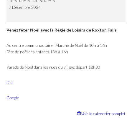
10 h 00 min
–
20 h 30 min
de
7 Décembre 2024
Noël
de
la
Régie
Venez fêter Noël avec la Régie de Loisirs de Roxton Falls
de
Loisirs
de
Au centre communautaire: Marché de Noël de 10h à 16h
Roxton
Fête de noël des enfants 13h à 16h
Falls
Parade de Noël dans les rues du village: départ 18h30
iCal
Google
Voir le calendrier complet