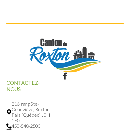
CONTACTEZ-
NOUS
216. rang Ste-
Geneviève, Roxton
Falls (Québec) J0H
1E0
450-548-2500