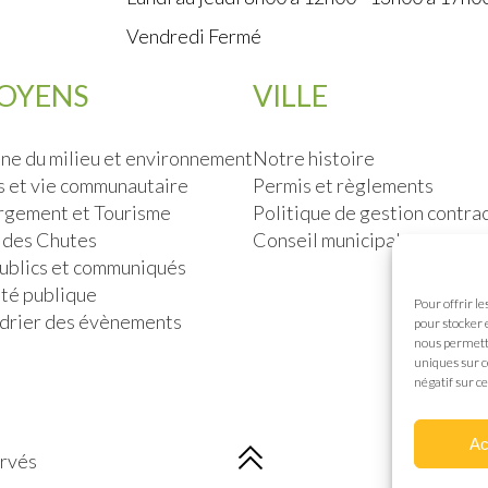
Vendredi Fermé
TOYENS
VILLE
ne du milieu et environnement
Notre histoire
s et vie communautaire
Permis et règlements
gement et Tourisme
Politique de gestion contra
 des Chutes
Conseil municipal
publics et communiqués
ité publique
Pour offrir l
drier des évènements
pour stocker 
nous permettr
uniques sur c
négatif sur ce
Ac
ervés
Co