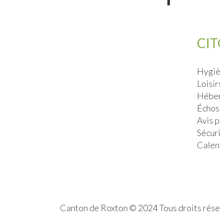
CI
Hygiè
Loisir
Héber
Échos
Avis 
Sécur
Calen
Canton de Roxton © 2024 Tous droits rés