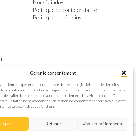
Nous joindre
Politique de confidentialité
Politique de témoins
ctuelle
Gérer le consentement
es meilleures expériences, nous utilisons des technologies telles que les témoins
et/ou accéder aux informations des appareils. Le fait de consentir à ces technologies
a de traiter des données telles que le comportement de navigation ou les ID
e site. Le fait de ne pas consentir ou de retirer son consentement peut avoir un effet
rtaines caractéristiques et fonctions.
cepter
Refuser
Voir les préférences
nception web
Communication par l'image