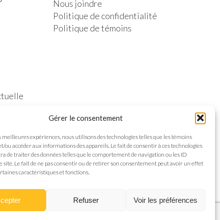
Nous joindre
Politique de confidentialité
Politique de témoins
ctuelle
Gérer le consentement
es meilleures expériences, nous utilisons des technologies telles que les témoins
et/ou accéder aux informations des appareils. Le fait de consentir à ces technologies
a de traiter des données telles que le comportement de navigation ou les ID
e site. Le fait de ne pas consentir ou de retirer son consentement peut avoir un effet
rtaines caractéristiques et fonctions.
cepter
Refuser
Voir les préférences
nception web
Communication par l'image