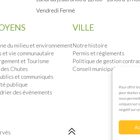
Vendredi Fermé
TOYENS
VILLE
ne du milieu et environnement
Notre histoire
s et vie communautaire
Permis et règlements
gement et Tourisme
Politique de gestion contra
 des Chutes
Conseil municipal
publics et communiqués
ité publique
Pour offrir l
drier des évènements
pour stocker 
nous permettr
uniques sur c
négatif sur ce
Ac
ervés
Co