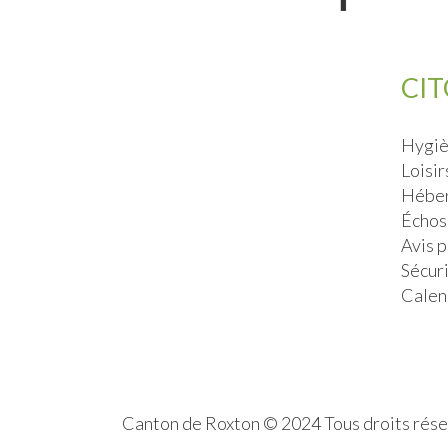
CI
Hygiè
Loisir
Héber
Échos
Avis 
Sécur
Calen
Canton de Roxton © 2024 Tous droits rés