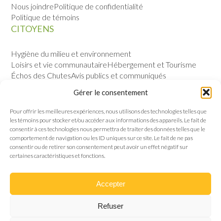
Nous joindre
Politique de confidentialité
Politique de témoins
CITOYENS
Hygiène du milieu et environnement
Loisirs et vie communautaire
Hébergement et Tourisme
Échos des Chutes
Avis publics et communiqués
Sécurité publique
Calendrier des évènements
Gérer le consentement
VILLE
Pour offrir les meilleures expériences, nous utilisons des technologies telles que
les témoins pour stocker et/ou accéder aux informations des appareils. Le fait de
Notre histoire
Permis et règlements
consentir à ces technologies nous permettra de traiter des données telles que le
Politique de gestion contractuelle
Conseil municipal
comportement de navigation ou les ID uniques sur ce site. Le fait de ne pas
consentir ou de retirer son consentement peut avoir un effet négatif sur
certaines caractéristiques et fonctions.
Accepter
Refuser
Canton de Roxton © 2024 Tous droits réservés