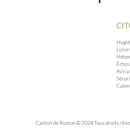
CI
Hygiè
Loisir
Héber
Échos
Avis 
Sécur
Calen
Canton de Roxton © 2024 Tous droits rés