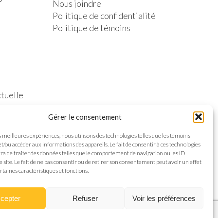
Nous joindre
Politique de confidentialité
Politique de témoins
ctuelle
Gérer le consentement
es meilleures expériences, nous utilisons des technologies telles que les témoins
et/ou accéder aux informations des appareils. Le fait de consentir à ces technologies
a de traiter des données telles que le comportement de navigation ou les ID
e site. Le fait de ne pas consentir ou de retirer son consentement peut avoir un effet
rtaines caractéristiques et fonctions.
cepter
Refuser
Voir les préférences
nception web
Communication par l'image