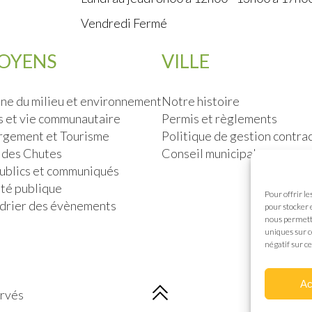
Vendredi Fermé
TOYENS
VILLE
ne du milieu et environnement
Notre histoire
s et vie communautaire
Permis et règlements
gement et Tourisme
Politique de gestion contra
 des Chutes
Conseil municipal
publics et communiqués
ité publique
Pour offrir l
drier des évènements
pour stocker 
nous permettr
uniques sur c
négatif sur ce
Ac
ervés
Co