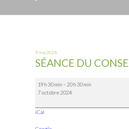
9 mai 2024
SÉANCE DU CONSE
Séance
19 h 30 min
–
20 h 30 min
du
7 octobre 2024
Conseil
iCal
Google