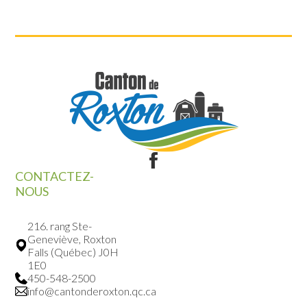
CONTACTEZ-
NOUS
216. rang Ste-
Geneviève, Roxton
Falls (Québec) J0H
1E0
450-548-2500
info@cantonderoxton.qc.ca