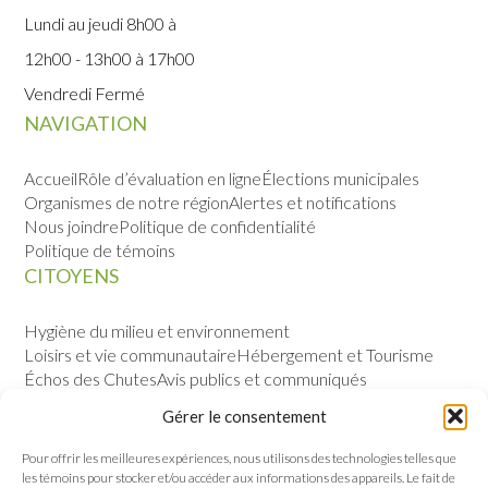
Lundi au jeudi 8h00 à
12h00 - 13h00 à 17h00
Vendredi Fermé
NAVIGATION
Accueil
Rôle d’évaluation en ligne
Élections municipales
Organismes de notre région
Alertes et notifications
Nous joindre
Politique de confidentialité
Politique de témoins
CITOYENS
Hygiène du milieu et environnement
Loisirs et vie communautaire
Hébergement et Tourisme
Échos des Chutes
Avis publics et communiqués
Sécurité publique
Calendrier des évènements
Gérer le consentement
VILLE
Pour offrir les meilleures expériences, nous utilisons des technologies telles que
les témoins pour stocker et/ou accéder aux informations des appareils. Le fait de
Notre histoire
Permis et règlements