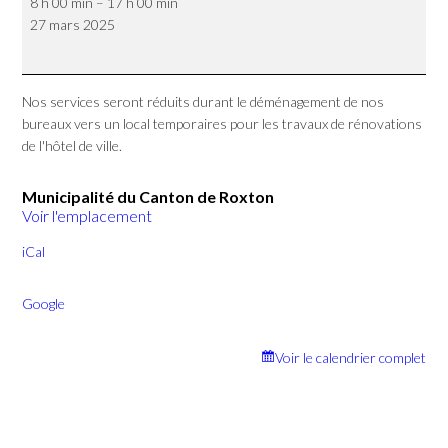
8 h 00 min
–
17 h 00 min
Réduits
27 mars 2025
Déménagements
Nos services seront réduits durant le déménagement de nos
bureaux vers un local temporaires pour les travaux de rénovations
de l'hôtel de ville.
Municipalité du Canton de Roxton
Voir l'emplacement
iCal
Google
Voir le calendrier complet