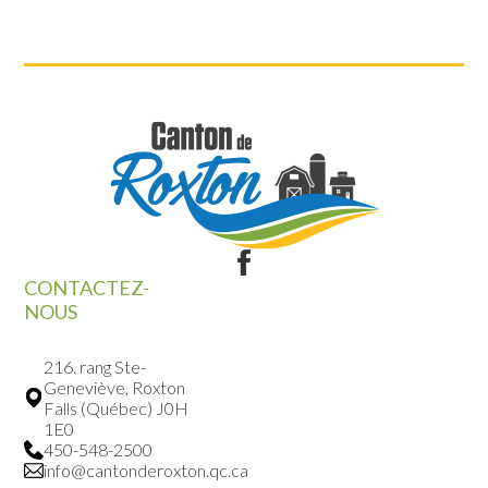
CONTACTEZ-
NOUS
216. rang Ste-
Geneviève, Roxton
Falls (Québec) J0H
1E0
450-548-2500
info@cantonderoxton.qc.ca