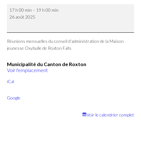
Réunions
17 h 00 min
–
19 h 00 min
mensuelles
26 août 2025
Maison
Jeunesse
Oxybulle
de
Réunions mensuelles du conseil d'administration de la Maison
Roxton
jeunesse Oxybulle de Roxton Falls
Falls
Municipalité du Canton de Roxton
Voir l'emplacement
iCal
Google
Voir le calendrier complet