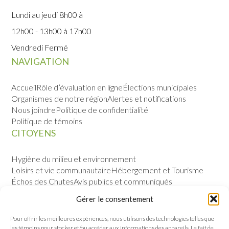
Lundi au jeudi 8h00 à
12h00 - 13h00 à 17h00
Vendredi Fermé
NAVIGATION
Accueil
Rôle d’évaluation en ligne
Élections municipales
Organismes de notre région
Alertes et notifications
Nous joindre
Politique de confidentialité
Politique de témoins
CITOYENS
Hygiène du milieu et environnement
Loisirs et vie communautaire
Hébergement et Tourisme
Échos des Chutes
Avis publics et communiqués
Sécurité publique
Calendrier des évènements
Gérer le consentement
VILLE
Pour offrir les meilleures expériences, nous utilisons des technologies telles que
les témoins pour stocker et/ou accéder aux informations des appareils. Le fait de